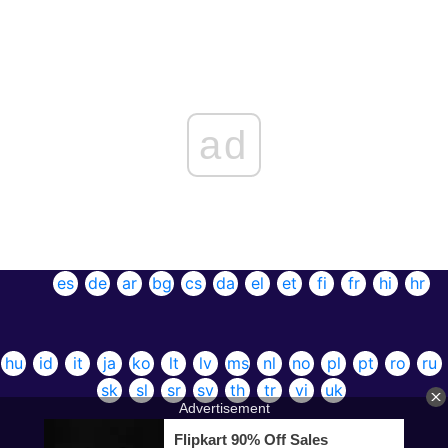
ad
es
de
ar
bg
cs
da
el
et
fi
fr
hi
hr
hu
id
it
ja
ko
lt
lv
ms
nl
no
pl
pt
ro
ru
sk
sl
sr
sv
th
tr
vi
uk