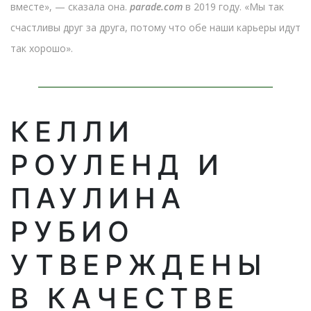
вместе», — сказала она.
parade.com
в 2019 году. «Мы так
счастливы друг за друга, потому что обе наши карьеры идут
так хорошо».
КЕЛЛИ
РОУЛЕНД И
ПАУЛИНА
РУБИО
УТВЕРЖДЕНЫ
В КАЧЕСТВЕ