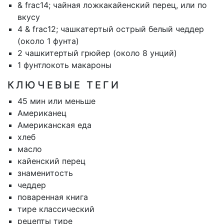
& frac14; чайная ложка
кайенский перец, или по
вкусу
4 & frac12; чашка
тертый острый белый чеддер
(около 1 фунта)
2 чашки
тертый грюйер (около 8 унций)
1 фунт
локоть макароны
КЛЮЧЕВЫЕ ТЕГИ
45 мин или меньше
Американец
Американская еда
хлеб
масло
кайенский перец
знаменитость
чеддер
поваренная книга
тире классический
рецепты тире