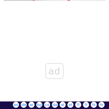
ad
es
de
ar
bg
cs
da
el
et
fi
fr
hi
hr