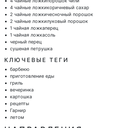
4 чайные ложки
порошок чили
4 чайные ложки
коричневый сахар
2 чайные ложки
чесночный порошок
2 чайные ложки
луковый порошок
1 чайная ложка
перец
1 чайная ложка
соль
черный перец
сушеная петрушка
КЛЮЧЕВЫЕ ТЕГИ
барбекю
приготовление еды
гриль
вечеринка
картошка
рецепты
Гарнир
летом