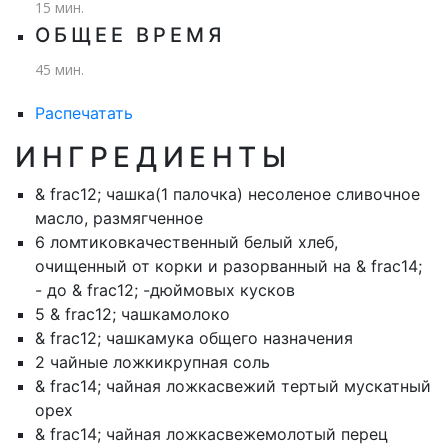
15 мин.
ОБЩЕЕ ВРЕМЯ
45 мин.
Распечатать
ИНГРЕДИЕНТЫ
& frac12; чашка
(1 палочка) несоленое сливочное
масло, размягченное
6 ломтиков
качественный белый хлеб,
очищенный от корки и разорванный на & frac14;
- до & frac12; -дюймовых кусков
5 & ​​frac12; чашка
молоко
& frac12; чашка
мука общего назначения
2 чайные ложки
крупная соль
& frac14; чайная ложка
свежий тертый мускатный
орех
& frac14; чайная ложка
свежемолотый перец