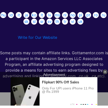
hu
id
it
ja
ko
lt
lv
ms
nl
no
pl
pt
ro
ru
sk
sl
sr
sv
th
tr
vi
uk
Write for Our Website
Some posts may contain affiliate links. Gottamentor.com is
a participant in the Amazon Services LLC Associates
Program, an affiliate advertising program designed to
provide a means for sites to earn advertising fees by
advertising and linking to Amazon(.com, .co.uk, .ca etc).
Copyright © 2026. All rights reserved |
Gettamentor.com